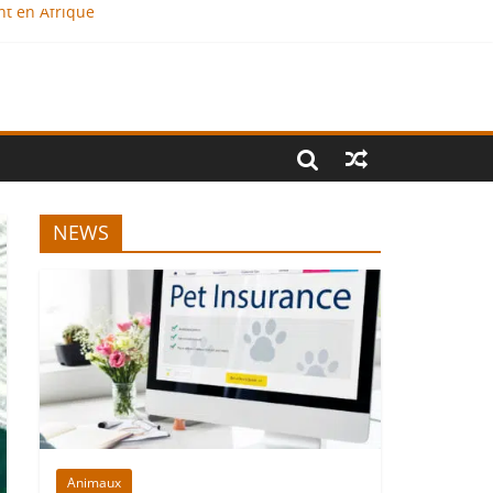
nt en Afrique
?
al
NEWS
Animaux