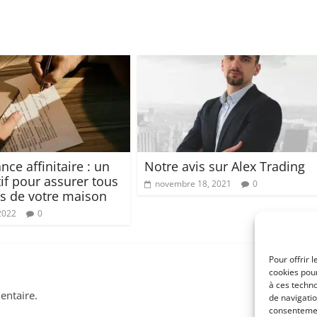
nce affinitaire : un
Notre avis sur Alex Trading
tif pour assurer tous
novembre 18, 2021
0
ns de votre maison
 2022
0
Pour offrir 
cookies pour
à ces techn
ntaire.
de navigatio
consentement