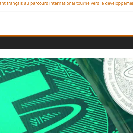
geant français au parcours international tourné vers le développeme
aux : comment l’entreprise se démarque-t-elle de la concurrence 
llence au service de l’indépendance financière
iplomatie éducative comme moteur de coopération internationale
onal : des solutions logistiques au service du commerce internation