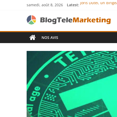
samedi, août 8, 2026
Latest:
Joris Dutel, un diri
Agria Assurance Anim
JCA Academy : l’exce
Denis Bouclon : la d
Next Terra Internati
NOS AVIS