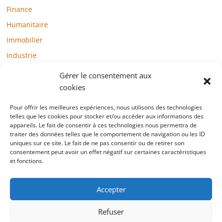
Finance
Humanitaire
Immobilier
Industrie
Loisirs
Gérer le consentement aux
Maison / Jardin
cookies
Médias
Pour offrir les meilleures expériences, nous utilisons des technologies
telles que les cookies pour stocker et/ou accéder aux informations des
Mode / Beauté / Bien-être
appareils. Le fait de consentir à ces technologies nous permettra de
Santé
traiter des données telles que le comportement de navigation ou les ID
uniques sur ce site. Le fait de ne pas consentir ou de retirer son
Société
consentement peut avoir un effet négatif sur certaines caractéristiques
et fonctions.
Sports
Technologie / Internet
Accepter
Refuser