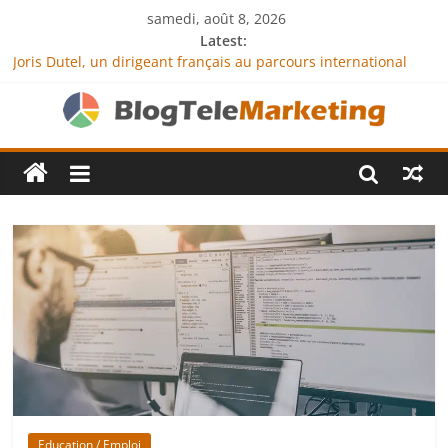
samedi, août 8, 2026
Latest:
Joris Dutel, un dirigeant français au parcours international
tourné vers le développement en Afrique
Agria Assurance Animaux : comment l’entreprise se
démarque-t-elle de la concurrence ?
JCA Academy : l’excellence au service de l’indépendance
financière
Denis Bouclon : la diplomatie éducative comme moteur de
coopération internationale
Next Terra International : des solutions logistiques au service
du commerce international
Education / Emploi