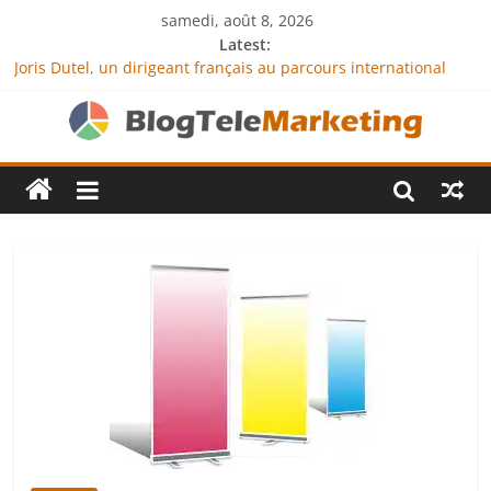
samedi, août 8, 2026
Latest:
Joris Dutel, un dirigeant français au parcours international
tourné vers le développement en Afrique
Agria Assurance Animaux : comment l’entreprise se
démarque-t-elle de la concurrence ?
JCA Academy : l’excellence au service de l’indépendance
financière
Denis Bouclon : la diplomatie éducative comme moteur de
coopération internationale
Next Terra International : des solutions logistiques au service
du commerce international