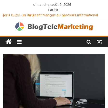
dimanche, août 9, 2026
Latest:
Joris Dutel, un dirigeant français au parcours international
tourné vers le développement en Afrique
Agria Assurance Animaux : comment l’entreprise se
démarque-t-elle de la concurrence ?
JCA Academy : l’excellence au service de l’indépendance
financière
Denis Bouclon : la diplomatie éducative comme moteur de
coopération internationale
Next Terra International : des solutions logistiques au service
du commerce international