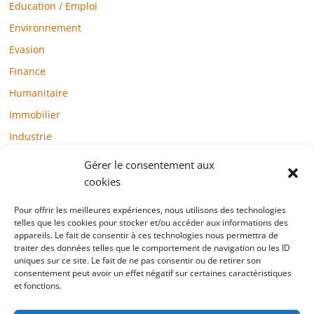
Education / Emploi
Environnement
Evasion
Finance
Humanitaire
Immobilier
Industrie
Loisirs
Gérer le consentement aux
Maison / Jardin
cookies
Médias
Pour offrir les meilleures expériences, nous utilisons des technologies
telles que les cookies pour stocker et/ou accéder aux informations des
Mode / Beauté / Bien-être
appareils. Le fait de consentir à ces technologies nous permettra de
Santé
traiter des données telles que le comportement de navigation ou les ID
uniques sur ce site. Le fait de ne pas consentir ou de retirer son
Société
consentement peut avoir un effet négatif sur certaines caractéristiques
et fonctions.
Sports
Technologie / Internet