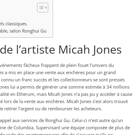
ls classiques.
ble, selon Ronghui Gu
 de l’artiste Micah Jones
vénements fâcheux frappent de plein fouet l’univers du
es a mis en place une vente aux enchères pour un grand
connu un franc succès et les collectionneurs se sont pressés
 Jones lui a permis de générer une somme estimée à 34 millions
talité en Etherum, mais Micah Jones n’a pas pu y accéder à cause
isé lors de la vente aux enchères. Micah Jones s’est alors trouvé
de retirer l’argent ou de rembourser les acheteurs.
 appel aux services de Ronghui Gu. Celui-ci n’est autre qu’un
caine de Columbia. Supervisant une équipe composée de plus de
 de code des cryptomonnaies afin de s’assurer qu’ils ne