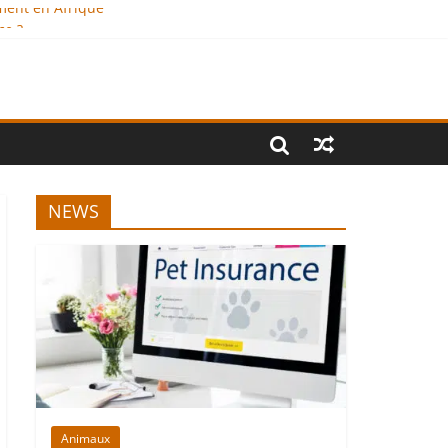
ement en Afrique
ce ?
e
ional
NEWS
Animaux