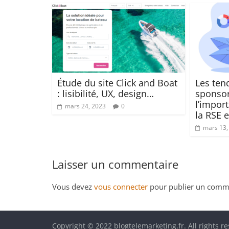
Étude du site Click and Boat
Les ten
: lisibilité, UX, design…
sponsori
l’impor
mars 24, 2023
0
la RSE e
mars 13,
Laisser un commentaire
Vous devez
vous connecter
pour publier un comme
Copyright © 2022 blogtelemarketing.fr. All rights r