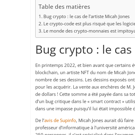
Table des matières
Bug crypto : le cas de l’artiste Micah Jones
Le crypto-code est plus risqué que les logicie
Le monde des crypto-monnaies est impitoya
Bug crypto : le cas
En printemps 2022, et bien avant que certains é
blockchain, un artiste NFT du nom de Micah Jon
nombre de ses dessins. Les dessins exposés ont 
pour les acquérir. La vente aux enchères de M.
de dollars ! Cette somme a été payée dans sa to
d’un bug critique dans le « smart contract » util
dans une impasse puisqu’il lui était impossible 
De l’
avis de Supinfo
, Micah Jones aurait dû faire
professeur d’informatique à l’université améri
250 personnes, il s’est spécialisé dans l’examen