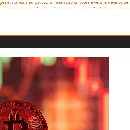
rigeant français au parcours international tourné vers le développ
nimaux : comment l’entreprise se démarque-t-elle de la concurren
cellence au service de l’indépendance financière
a diplomatie éducative comme moteur de coopération international
tional : des solutions logistiques au service du commerce internat