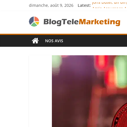
dimanche, août 9, 2026
Latest:
Joris Dutel, un di
Agria Assurance A
JCA Academy : l’ex
Denis Bouclon : l
Next Terra Interna
NOS AVIS