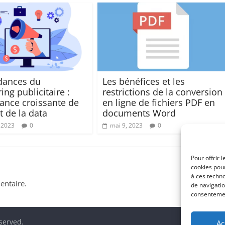
dances du
Les bénéfices et les
ng publicitaire :
restrictions de la conversion
tance croissante de
en ligne de fichiers PDF en
t de la data
documents Word
 2023
0
mai 9, 2023
0
Pour offrir 
cookies pour
à ces techn
ntaire.
de navigatio
consentement
eserved.
Ac