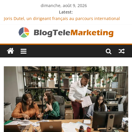
dimanche, août 9, 2026
Latest:
Joris Dutel, un dirigeant français au parcours international
tourné vers le développement en Afrique
Agria Assurance Animaux : comment l’entreprise se
démarque-t-elle de la concurrence ?
JCA Academy : l’excellence au service de l’indépendance
financière
Denis Bouclon : la diplomatie éducative comme moteur de
coopération internationale
Next Terra International : des solutions logistiques au service
du commerce international