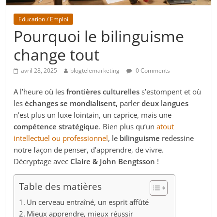
Education / Emploi
Pourquoi le bilinguisme
change tout
avril 28, 2025
blogtelemarketing
0 Comments
A l’heure où les
frontières culturelles
s’estompent et où
les
échanges se mondialisent,
parler
deux langues
n’est plus un luxe lointain, un caprice, mais une
compétence stratégique
. Bien plus qu’un
atout
intellectuel ou professionnel
, le
bilinguisme
redessine
notre façon de penser, d’apprendre, de vivre.
Décryptage avec
Claire & John Bengtsson
!
Table des matières
Un cerveau entraîné, un esprit affûté
Mieux apprendre, mieux réussir