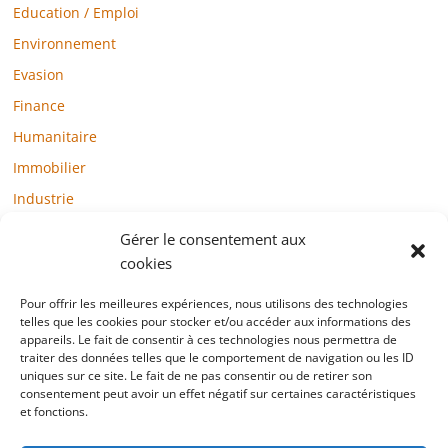
Education / Emploi
Environnement
Evasion
Finance
Humanitaire
Immobilier
Industrie
Loisirs
Gérer le consentement aux
Maison / Jardin
cookies
Médias
Pour offrir les meilleures expériences, nous utilisons des technologies
Mode / Beauté / Bien-être
telles que les cookies pour stocker et/ou accéder aux informations des
appareils. Le fait de consentir à ces technologies nous permettra de
Santé
traiter des données telles que le comportement de navigation ou les ID
uniques sur ce site. Le fait de ne pas consentir ou de retirer son
Société
consentement peut avoir un effet négatif sur certaines caractéristiques
et fonctions.
Sports
Technologie / Internet