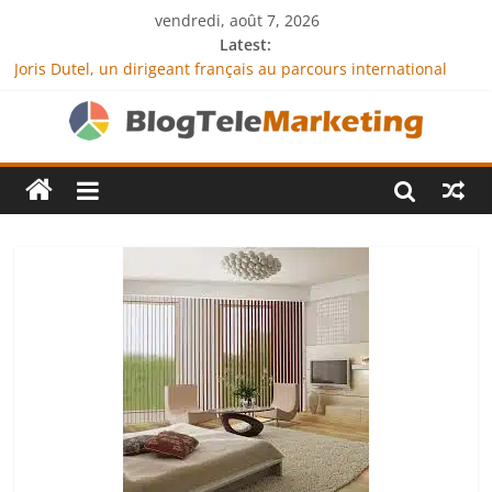
vendredi, août 7, 2026
Latest:
Joris Dutel, un dirigeant français au parcours international
tourné vers le développement en Afrique
Agria Assurance Animaux : comment l’entreprise se
démarque-t-elle de la concurrence ?
JCA Academy : l’excellence au service de l’indépendance
financière
Denis Bouclon : la diplomatie éducative comme moteur de
coopération internationale
Next Terra International : des solutions logistiques au service
du commerce international