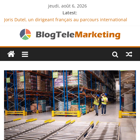
jeudi, août 6, 2026
Latest:
Joris Dutel, un dirigeant français au parcours international
tourné vers le développement en Afrique
Agria Assurance Animaux : comment l’entreprise se
démarque-t-elle de la concurrence ?
JCA Academy : l’excellence au service de l’indépendance
financière
Denis Bouclon : la diplomatie éducative comme moteur de
coopération internationale
Next Terra International : des solutions logistiques au service
du commerce international