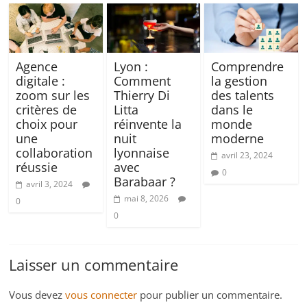
Agence
Lyon :
Comprendre
digitale :
Comment
la gestion
zoom sur les
Thierry Di
des talents
critères de
Litta
dans le
choix pour
réinvente la
monde
une
nuit
moderne
collaboration
lyonnaise
avril 23, 2024
réussie
avec
0
Barabaar ?
avril 3, 2024
mai 8, 2026
0
0
Laisser un commentaire
Vous devez
vous connecter
pour publier un commentaire.