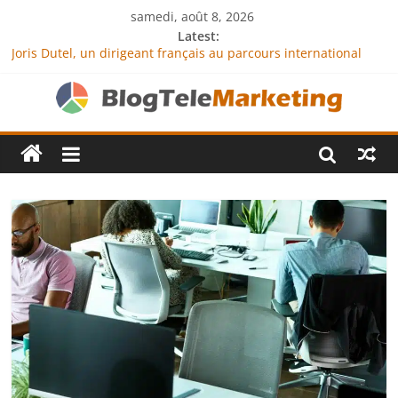
samedi, août 8, 2026
Latest:
Joris Dutel, un dirigeant français au parcours international
tourné vers le développement en Afrique
Agria Assurance Animaux : comment l’entreprise se
démarque-t-elle de la concurrence ?
JCA Academy : l’excellence au service de l’indépendance
financière
Denis Bouclon : la diplomatie éducative comme moteur de
coopération internationale
Next Terra International : des solutions logistiques au service
du commerce international