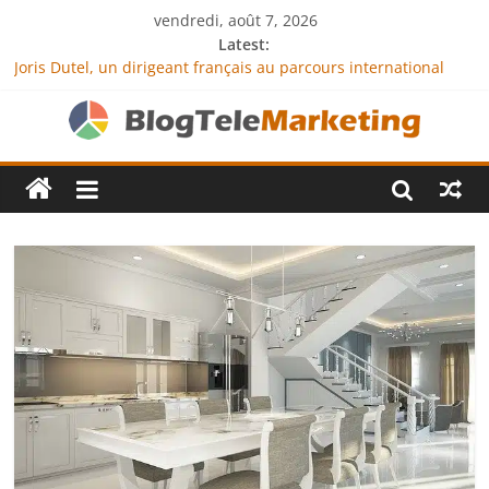
vendredi, août 7, 2026
Latest:
Joris Dutel, un dirigeant français au parcours international
tourné vers le développement en Afrique
Agria Assurance Animaux : comment l’entreprise se
démarque-t-elle de la concurrence ?
JCA Academy : l’excellence au service de l’indépendance
financière
Denis Bouclon : la diplomatie éducative comme moteur de
coopération internationale
Next Terra International : des solutions logistiques au service
du commerce international