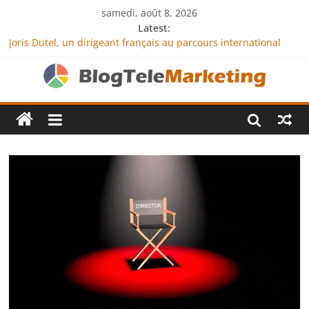
samedi, août 8, 2026
Latest:
Joris Dutel, un dirigeant français au parcours international
tourné vers le développement en Afrique
Agria Assurance Animaux : comment l’entreprise se
démarque-t-elle de la concurrence ?
JCA Academy : l’excellence au service de l’indépendance
financière
Denis Bouclon : la diplomatie éducative comme moteur de
coopération internationale
Next Terra International : des solutions logistiques au service
du commerce international