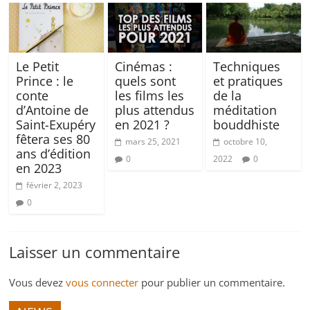
Le Petit
Cinémas :
Techniques
Prince : le
quels sont
et pratiques
conte
les films les
de la
d’Antoine de
plus attendus
méditation
Saint-Exupéry
en 2021 ?
bouddhiste
fêtera ses 80
mars 25, 2021
octobre 10,
ans d’édition
0
2022
0
en 2023
février 2, 2023
0
Laisser un commentaire
Vous devez
vous connecter
pour publier un commentaire.