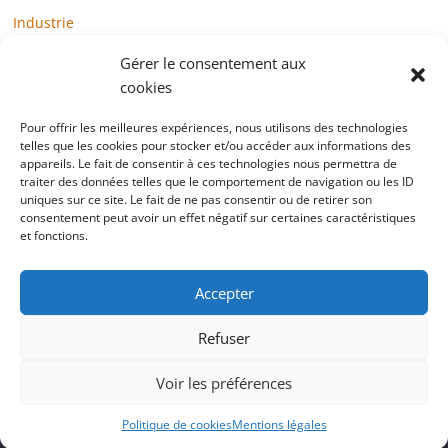
Industrie
Loisirs
Gérer le consentement aux
Maison / Jardin
cookies
Médias
Pour offrir les meilleures expériences, nous utilisons des technologies
telles que les cookies pour stocker et/ou accéder aux informations des
Mode / Beauté / Bien-être
appareils. Le fait de consentir à ces technologies nous permettra de
Santé
traiter des données telles que le comportement de navigation ou les ID
uniques sur ce site. Le fait de ne pas consentir ou de retirer son
Société
consentement peut avoir un effet négatif sur certaines caractéristiques
et fonctions.
Sports
Technologie / Internet
Accepter
Refuser
Copyright © 2022 blogtelemarketing.fr. All rights reserved.
Voir les préférences
Mentions légales
Politique de cookies
Mentions légales