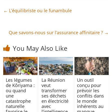
←
L’équilibriste ou le funambule
Que savons-nous sur l’assurance affinitaire ?
→
You May Also Like
Les légumes
La Réunion
Un outil
de Kôriyama :
veut
conçu pour
ou quand
transformer
prévoir les
une
ses déchets
conflits dans
catastrophe
en électricité
le monde
naturelle
avec
inhérents au
favorise le
l’intelligence
manque