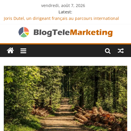
vendredi, août 7, 2026
Latest:
Joris Dutel, un dirigeant français au parcours international
tourné vers le développement en Afrique
Agria Assurance Animaux : comment l’entreprise se
démarque-t-elle de la concurrence ?
JCA Academy : l’excellence au service de l’indépendance
financière
Denis Bouclon : la diplomatie éducative comme moteur de
coopération internationale
Next Terra International : des solutions logistiques au service
du commerce international