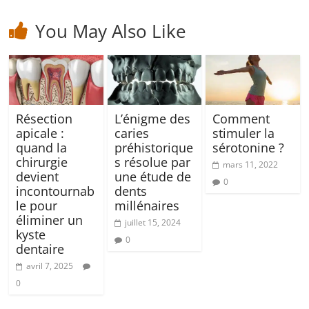
You May Also Like
Résection
L’énigme des
Comment
apicale :
caries
stimuler la
quand la
préhistorique
sérotonine ?
chirurgie
s résolue par
mars 11, 2022
devient
une étude de
0
incontournab
dents
le pour
millénaires
éliminer un
juillet 15, 2024
kyste
0
dentaire
avril 7, 2025
0