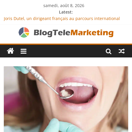
samedi, août 8, 2026
Latest:
Joris Dutel, un dirigeant français au parcours international
tourné vers le développement en Afrique
Agria Assurance Animaux : comment l’entreprise se
démarque-t-elle de la concurrence ?
JCA Academy : l’excellence au service de l’indépendance
financière
Denis Bouclon : la diplomatie éducative comme moteur de
coopération internationale
Next Terra International : des solutions logistiques au service
du commerce international