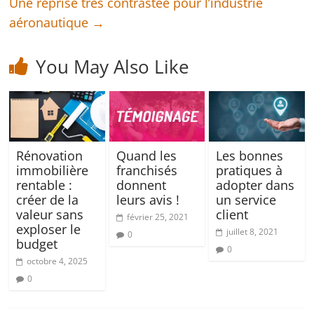
Une reprise très contrastée pour l’industrie
aéronautique
→
You May Also Like
Rénovation
Quand les
Les bonnes
immobilière
franchisés
pratiques à
rentable :
donnent
adopter dans
créer de la
leurs avis !
un service
valeur sans
client
février 25, 2021
exploser le
juillet 8, 2021
0
budget
0
octobre 4, 2025
0