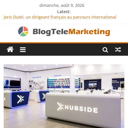
dimanche, août 9, 2026
Latest:
Joris Dutel, un dirigeant français au parcours international
tourné vers le développement en Afrique
Agria Assurance Animaux : comment l’entreprise se
démarque-t-elle de la concurrence ?
JCA Academy : l’excellence au service de l’indépendance
financière
Denis Bouclon : la diplomatie éducative comme moteur de
coopération internationale
Next Terra International : des solutions logistiques au service
du commerce international