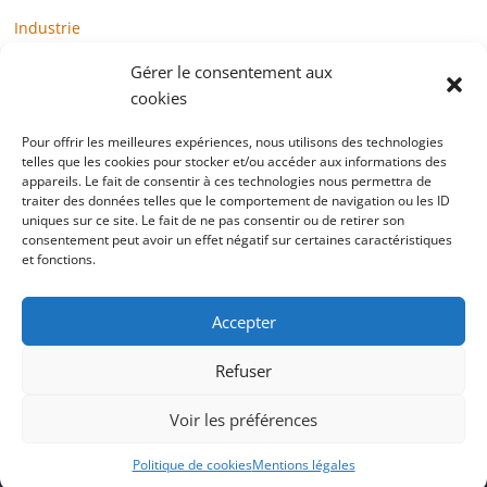
Industrie
Loisirs
Gérer le consentement aux
Maison / Jardin
cookies
Médias
Pour offrir les meilleures expériences, nous utilisons des technologies
Mode / Beauté / Bien-être
telles que les cookies pour stocker et/ou accéder aux informations des
appareils. Le fait de consentir à ces technologies nous permettra de
Santé
traiter des données telles que le comportement de navigation ou les ID
uniques sur ce site. Le fait de ne pas consentir ou de retirer son
Société
consentement peut avoir un effet négatif sur certaines caractéristiques
et fonctions.
Sports
Technologie / Internet
Accepter
Refuser
Copyright © 2022 blogtelemarketing.fr. All rights reserved.
Voir les préférences
Mentions légales
Politique de cookies
Mentions légales