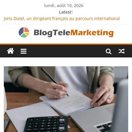
lundi, août 10, 2026
Latest:
Joris Dutel, un dirigeant français au parcours international
tourné vers le développement en Afrique
Agria Assurance Animaux : comment l’entreprise se
démarque-t-elle de la concurrence ?
JCA Academy : l’excellence au service de l’indépendance
financière
Denis Bouclon : la diplomatie éducative comme moteur de
coopération internationale
Next Terra International : des solutions logistiques au service
du commerce international