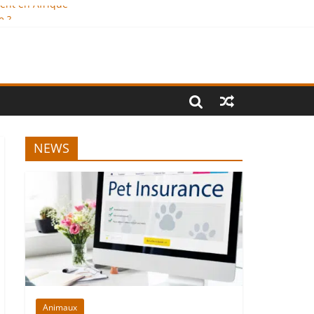
ment en Afrique
e ?
onal
NEWS
Animaux