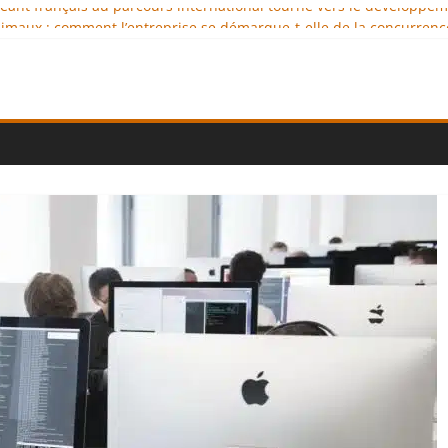
igeant français au parcours international tourné vers le développe
imaux : comment l’entreprise se démarque-t-elle de la concurrenc
ellence au service de l’indépendance financière
 diplomatie éducative comme moteur de coopération internationale
ional : des solutions logistiques au service du commerce internati