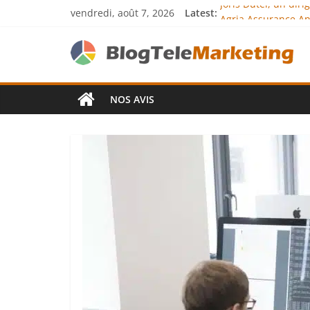
vendredi, août 7, 2026
Latest:
Joris Dutel, un dir
Agria Assurance An
JCA Academy : l’exc
Denis Bouclon : la
Next Terra Internat
NOS AVIS