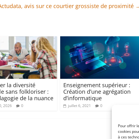
Actudata, avis sur ce courtier grossiste de proximité
r la diversité
Enseignement supérieur :
le sans folkloriser :
Création d’une agrégation
agogie de la nuance
d’informatique
0, 2026
0
juillet 6, 2021
0
Pour offrir 
cookies pour
à ces techn