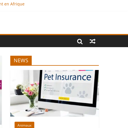
nt en Afrique
?
al
NEWS
Animaux