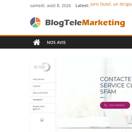
samedi, août 8, 2026
Latest:
Joris Dutel, un diri
Agria Assurance Anim
JCA Academy : l’exce
Denis Bouclon : la d
Next Terra Internati
NOS AVIS