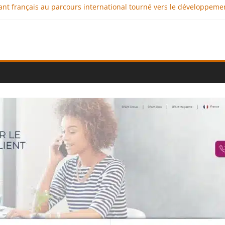
geant français au parcours international tourné vers le développeme
aux : comment l’entreprise se démarque-t-elle de la concurrence 
llence au service de l’indépendance financière
iplomatie éducative comme moteur de coopération internationale
onal : des solutions logistiques au service du commerce internation