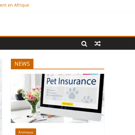
ment en Afrique
e ?
onal
NEWS
Animaux