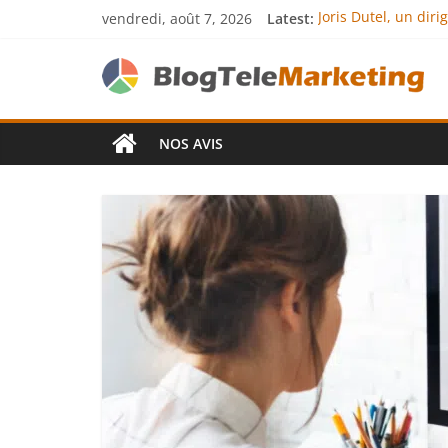
vendredi, août 7, 2026
Latest:
Joris Dutel, un dir
Agria Assurance An
JCA Academy : l’exc
Denis Bouclon : la
Next Terra Internat
NOS AVIS