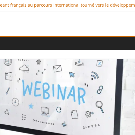
igeant français au parcours international tourné vers le développe
imaux : comment l’entreprise se démarque-t-elle de la concurrenc
ellence au service de l’indépendance financière
 diplomatie éducative comme moteur de coopération internationale
ional : des solutions logistiques au service du commerce internati