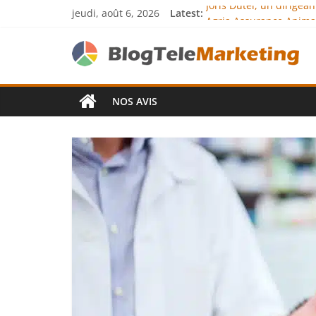
Joris Dutel, un dirigea
jeudi, août 6, 2026
Latest:
Agria Assurance Animau
JCA Academy : l’excelle
Denis Bouclon : la dip
Next Terra Internationa
NOS AVIS