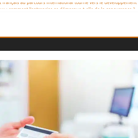
nt français au parcours international tourné vers le développement
x : comment l’entreprise se démarque-t-elle de la concurrence ?
nce au service de l’indépendance financière
lomatie éducative comme moteur de coopération internationale
l : des solutions logistiques au service du commerce international