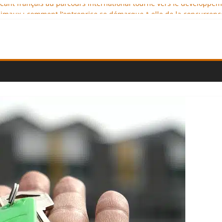
igeant français au parcours international tourné vers le développe
imaux : comment l’entreprise se démarque-t-elle de la concurrenc
ellence au service de l’indépendance financière
 diplomatie éducative comme moteur de coopération internationale
ional : des solutions logistiques au service du commerce internati