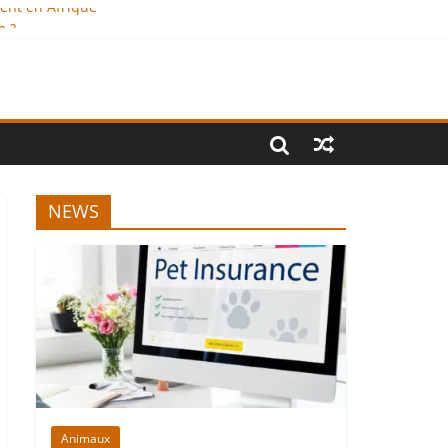
ment en Afrique
e ?
onal
NEWS
Animaux