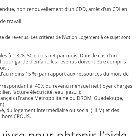
pendue, non renouvellement d’un CDD, arrêt d’un CDI en
e travail.
isse de revenus. Les critères de l’Action Logement à ce sujet sont
les à 1 828, 50 euros net par mois. Dans le cas d’un
l pour garde d’enfant, les revenus doivent être compris
is ;
d’au moins 15 % (par rapport aux ressources du mois de
rrespondant à 40% du revenu mensuel net (loyer charges
er, facture électricité, eau, gaz,…);
e français (France Métropolitaine ou DROM, Guadeloupe,
) ;
é, du logement intermédiaire ou social (HLM) et des
), hors CROUS.
ivre pour obtenir l’aide