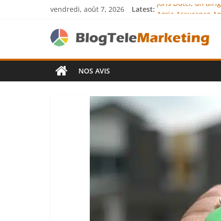
vendredi, août 7, 2026
Latest:
Joris Dutel, un dir
Agria Assurance An
JCA Academy : l’exc
Denis Bouclon : la
Next Terra Internat
NOS AVIS