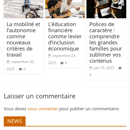
La mobilité et
L’éducation
Polices de
l’autonomie
financière
caractère :
comme
comme levier
comprendre
nouveaux
d’inclusion
les grandes
critères de
économique
familles pour
travail
sublimer vos
septembre 23,
contenus
septembre 30,
2025
0
juin 19, 2025
2025
0
0
Laisser un commentaire
Vous devez
vous connecter
pour publier un commentaire.
NEWS