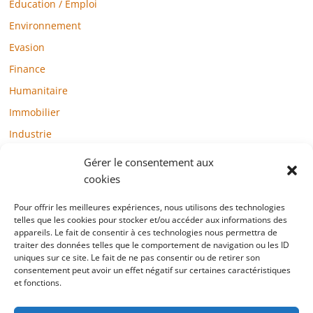
Education / Emploi
Environnement
Evasion
Finance
Humanitaire
Immobilier
Industrie
Loisirs
Gérer le consentement aux
Maison / Jardin
cookies
Médias
Pour offrir les meilleures expériences, nous utilisons des technologies
telles que les cookies pour stocker et/ou accéder aux informations des
Mode / Beauté / Bien-être
appareils. Le fait de consentir à ces technologies nous permettra de
Santé
traiter des données telles que le comportement de navigation ou les ID
uniques sur ce site. Le fait de ne pas consentir ou de retirer son
Société
consentement peut avoir un effet négatif sur certaines caractéristiques
et fonctions.
Sports
Technologie / Internet