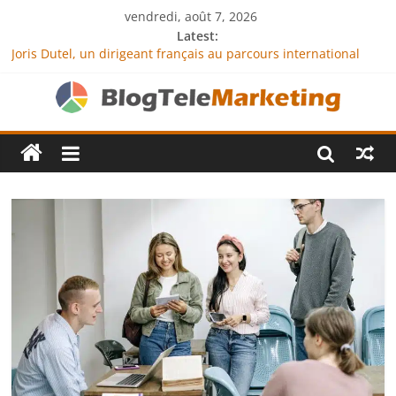
vendredi, août 7, 2026
Latest:
Joris Dutel, un dirigeant français au parcours international
tourné vers le développement en Afrique
Agria Assurance Animaux : comment l’entreprise se
démarque-t-elle de la concurrence ?
JCA Academy : l’excellence au service de l’indépendance
financière
Denis Bouclon : la diplomatie éducative comme moteur de
coopération internationale
Next Terra International : des solutions logistiques au service
du commerce international