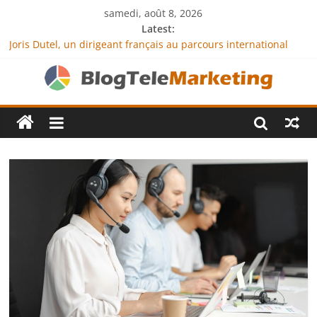
samedi, août 8, 2026
Latest:
Joris Dutel, un dirigeant français au parcours international
tourné vers le développement en Afrique
Agria Assurance Animaux : comment l’entreprise se
démarque-t-elle de la concurrence ?
JCA Academy : l’excellence au service de l’indépendance
financière
Denis Bouclon : la diplomatie éducative comme moteur de
coopération internationale
Next Terra International : des solutions logistiques au service
du commerce international