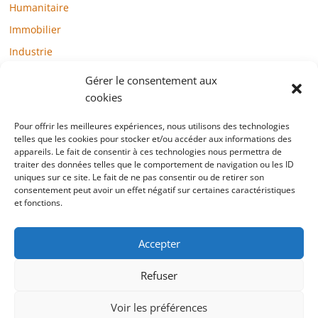
Humanitaire
Immobilier
Industrie
Loisirs
Gérer le consentement aux
Maison / Jardin
cookies
Médias
Pour offrir les meilleures expériences, nous utilisons des technologies
Mode / Beauté / Bien-être
telles que les cookies pour stocker et/ou accéder aux informations des
appareils. Le fait de consentir à ces technologies nous permettra de
Santé
traiter des données telles que le comportement de navigation ou les ID
uniques sur ce site. Le fait de ne pas consentir ou de retirer son
Société
consentement peut avoir un effet négatif sur certaines caractéristiques
et fonctions.
Sports
Technologie / Internet
Accepter
Refuser
Copyright © 2022 blogtelemarketing.fr. All rights reserved.
Voir les préférences
Mentions légales