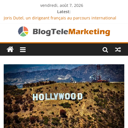
vendredi, août 7, 2026
Latest:
Joris Dutel, un dirigeant français au parcours international
tourné vers le développement en Afrique
Agria Assurance Animaux : comment l’entreprise se
démarque-t-elle de la concurrence ?
JCA Academy : l’excellence au service de l’indépendance
financière
Denis Bouclon : la diplomatie éducative comme moteur de
coopération internationale
Next Terra International : des solutions logistiques au service
du commerce international