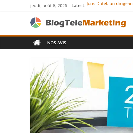
jeudi, août 6, 2026
Latest:
Joris Dutel, un dirigea
Agria Assurance Animau
JCA Academy : l’excelle
Denis Bouclon : la dip
Next Terra Internationa
NOS AVIS