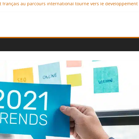
nt français au parcours international tourné vers le développement
x : comment l’entreprise se démarque-t-elle de la concurrence ?
nce au service de l’indépendance financière
lomatie éducative comme moteur de coopération internationale
l : des solutions logistiques au service du commerce international