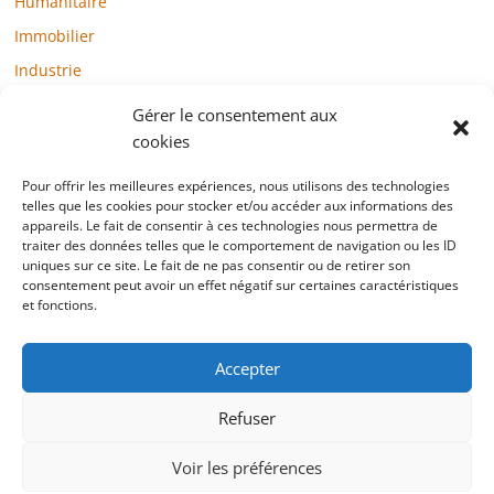
Humanitaire
Immobilier
Industrie
Loisirs
Gérer le consentement aux
Maison / Jardin
cookies
Médias
Pour offrir les meilleures expériences, nous utilisons des technologies
telles que les cookies pour stocker et/ou accéder aux informations des
Mode / Beauté / Bien-être
appareils. Le fait de consentir à ces technologies nous permettra de
Santé
traiter des données telles que le comportement de navigation ou les ID
uniques sur ce site. Le fait de ne pas consentir ou de retirer son
Société
consentement peut avoir un effet négatif sur certaines caractéristiques
et fonctions.
Sports
Technologie / Internet
Accepter
Refuser
Copyright © 2022 blogtelemarketing.fr. All rights reserved.
Voir les préférences
Mentions légales