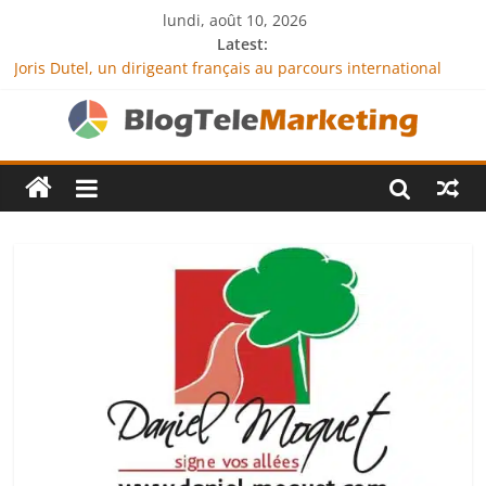
lundi, août 10, 2026
Latest:
Joris Dutel, un dirigeant français au parcours international
tourné vers le développement en Afrique
Agria Assurance Animaux : comment l’entreprise se
démarque-t-elle de la concurrence ?
JCA Academy : l’excellence au service de l’indépendance
financière
Denis Bouclon : la diplomatie éducative comme moteur de
coopération internationale
Next Terra International : des solutions logistiques au service
du commerce international