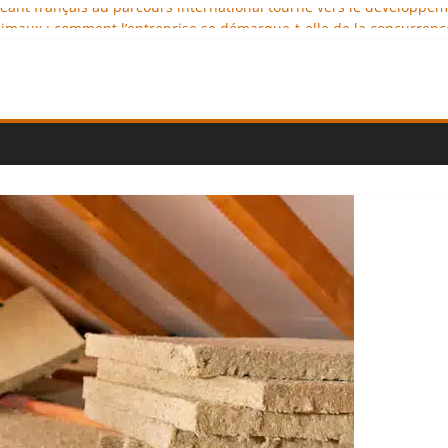
igeant français au parcours international tourné vers le développe
imaux : comment l’entreprise se démarque-t-elle de la concurrenc
ellence au service de l’indépendance financière
 diplomatie éducative comme moteur de coopération internationale
ional : des solutions logistiques au service du commerce internati