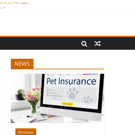
ment en Afrique
e ?
onal
NEWS
Animaux