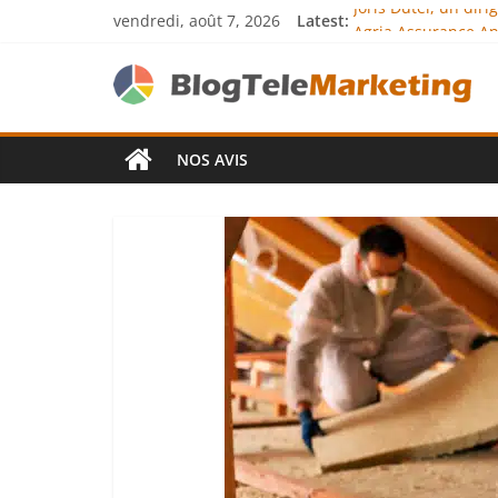
vendredi, août 7, 2026
Latest:
Joris Dutel, un dir
Agria Assurance An
JCA Academy : l’exc
Denis Bouclon : la
Next Terra Internat
NOS AVIS