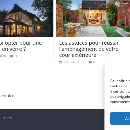
i opter pour une
Les astuces pour réussir
 en verre ?
l’aménagement de votre
cour extérieure
2020
0
mai 24, 2022
0
Pour offrir 
cookies pour
à ces techn
ntaire.
de navigatio
consentement
eserved.
Ac