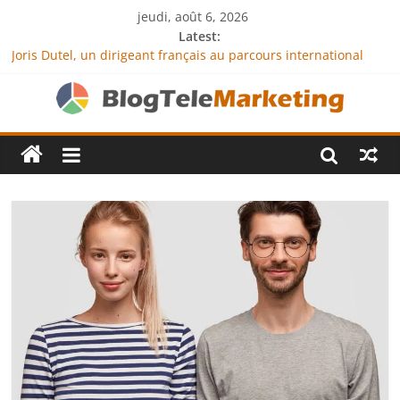
jeudi, août 6, 2026
Latest:
Joris Dutel, un dirigeant français au parcours international
tourné vers le développement en Afrique
Agria Assurance Animaux : comment l’entreprise se
démarque-t-elle de la concurrence ?
JCA Academy : l’excellence au service de l’indépendance
financière
Denis Bouclon : la diplomatie éducative comme moteur de
coopération internationale
Next Terra International : des solutions logistiques au service
du commerce international