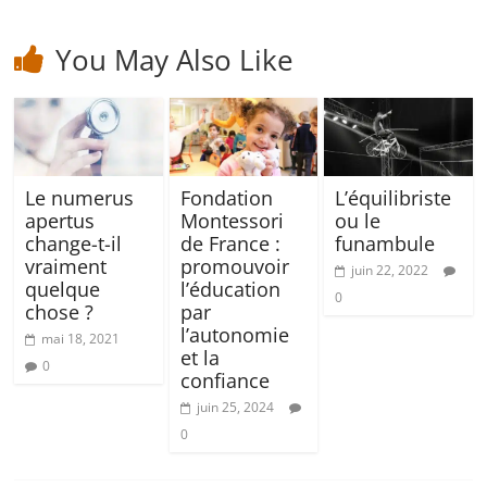
You May Also Like
Le numerus
Fondation
L’équilibriste
apertus
Montessori
ou le
change-t-il
de France :
funambule
vraiment
promouvoir
juin 22, 2022
quelque
l’éducation
0
chose ?
par
l’autonomie
mai 18, 2021
et la
0
confiance
juin 25, 2024
0