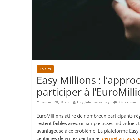
Loisirs
Easy Millions : l’app
participer à l’EuroMill
février 20, 2026
blogtelemarketing
0 Comment
EuroMillions attire de nombreux participants rég
restent faibles avec un simple ticket individuel. 
avantageuse à ce problème. La plateforme Easy M
centaines de grilles par tirage,
permettant aux pa