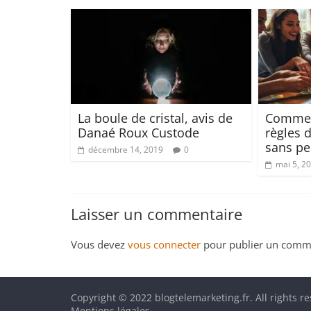
La boule de cristal, avis de
Comment
Danaé Roux Custode
règles d
sans pe
décembre 14, 2019
0
mai 5, 2
Laisser un commentaire
Vous devez
vous connecter
pour publier un comme
Copyright © 2022 blogtelemarketing.fr. All rights r
Mentions légales