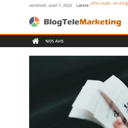
vendredi, août 7, 2026
Latest:
Joris Dutel, un dir
Agria Assurance An
JCA Academy : l’exc
Denis Bouclon : la
Next Terra Internat
NOS AVIS