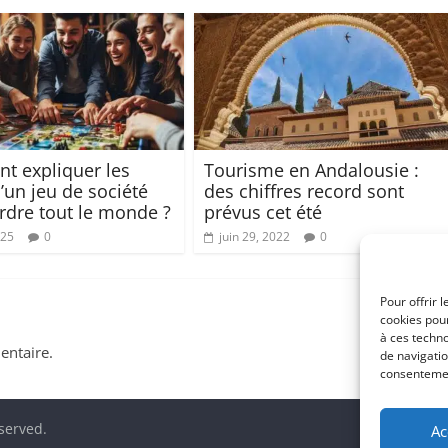
 expliquer les
Tourisme en Andalousie :
’un jeu de société
des chiffres record sont
rdre tout le monde ?
prévus cet été
025
0
juin 29, 2022
0
Pour offrir 
cookies pour
à ces techn
ntaire.
de navigatio
consentement
eserved.
Ac