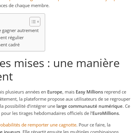
hances de chaque membre.
e gagner autrement
nt régulier
ment cadré
es mises : une manière
ent
is plusieurs années en
Europe
, mais
Easy Millions
reprend ce
rètement, la plateforme propose aux utilisateurs de se regrouper
a possibilité d’intégrer une
large communauté numérique
. Ce
pour les tirages hebdomadaires officiels de l’
EuroMillions
.
robabilités de remporter une cagnotte
. Pour ce faire, la
de joueurs
. Elle répartit ensuite les multiples combinaisons