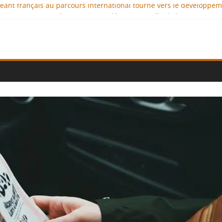
igeant français au parcours international tourné vers le développe
imaux : comment l’entreprise se démarque-t-elle de la concurrenc
ellence au service de l’indépendance financière
 diplomatie éducative comme moteur de coopération internationale
ional : des solutions logistiques au service du commerce internati