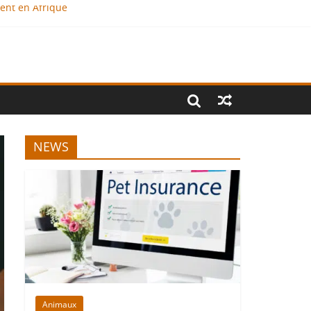
ment en Afrique
e ?
onal
NEWS
Animaux