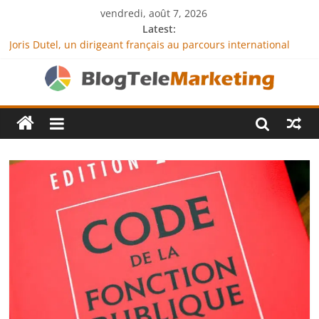
vendredi, août 7, 2026
Latest:
Joris Dutel, un dirigeant français au parcours international
tourné vers le développement en Afrique
Agria Assurance Animaux : comment l’entreprise se
démarque-t-elle de la concurrence ?
JCA Academy : l’excellence au service de l’indépendance
financière
Denis Bouclon : la diplomatie éducative comme moteur de
coopération internationale
Next Terra International : des solutions logistiques au service
du commerce international