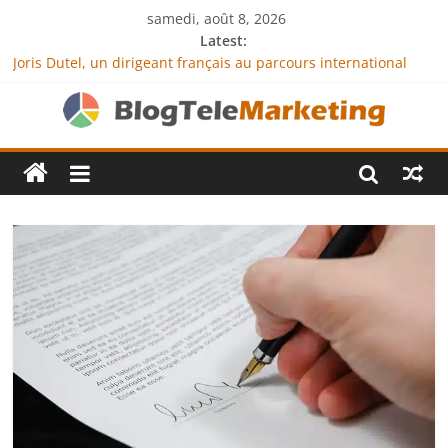
samedi, août 8, 2026
Latest:
Joris Dutel, un dirigeant français au parcours international
tourné vers le développement en Afrique
Agria Assurance Animaux : comment l’entreprise se
démarque-t-elle de la concurrence ?
JCA Academy : l’excellence au service de l’indépendance
financière
Denis Bouclon : la diplomatie éducative comme moteur de
coopération internationale
Next Terra International : des solutions logistiques au service
du commerce international