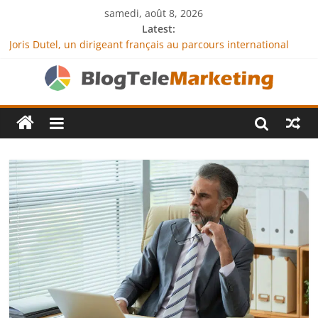
samedi, août 8, 2026
Latest:
Joris Dutel, un dirigeant français au parcours international
tourné vers le développement en Afrique
Agria Assurance Animaux : comment l’entreprise se
démarque-t-elle de la concurrence ?
JCA Academy : l’excellence au service de l’indépendance
financière
Denis Bouclon : la diplomatie éducative comme moteur de
coopération internationale
Next Terra International : des solutions logistiques au service
du commerce international