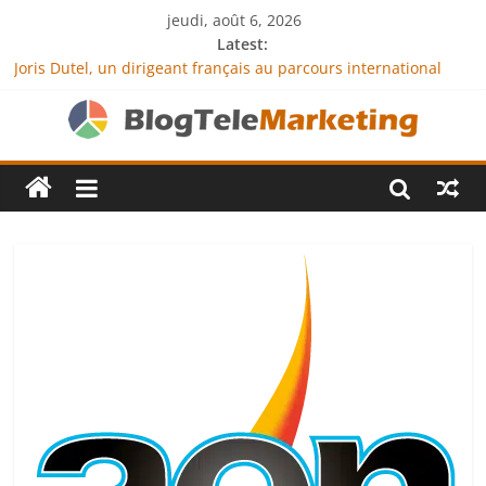
jeudi, août 6, 2026
Latest:
Joris Dutel, un dirigeant français au parcours international
tourné vers le développement en Afrique
Agria Assurance Animaux : comment l’entreprise se
démarque-t-elle de la concurrence ?
JCA Academy : l’excellence au service de l’indépendance
financière
Denis Bouclon : la diplomatie éducative comme moteur de
coopération internationale
Next Terra International : des solutions logistiques au service
du commerce international