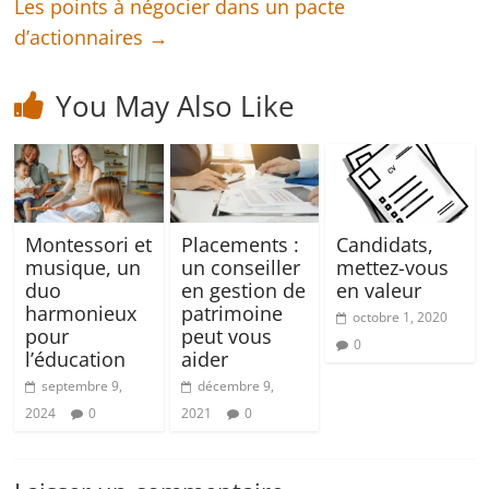
Les points à négocier dans un pacte
d’actionnaires
→
You May Also Like
Montessori et
Placements :
Candidats,
musique, un
un conseiller
mettez-vous
duo
en gestion de
en valeur
harmonieux
patrimoine
octobre 1, 2020
pour
peut vous
0
l’éducation
aider
septembre 9,
décembre 9,
2024
0
2021
0