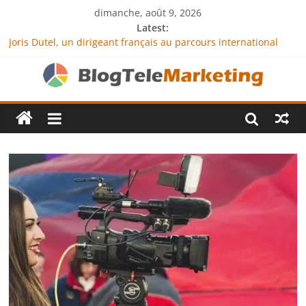
dimanche, août 9, 2026
Latest:
Joris Dutel, un dirigeant français au parcours international
tourné vers le développement en Afrique
Agria Assurance Animaux : comment l’entreprise se
démarque-t-elle de la concurrence ?
JCA Academy : l’excellence au service de l’indépendance
financière
Denis Bouclon : la diplomatie éducative comme moteur de
coopération internationale
Next Terra International : des solutions logistiques au service
du commerce international