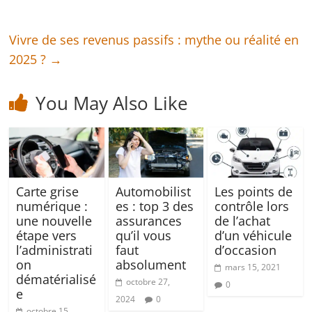
Vivre de ses revenus passifs : mythe ou réalité en
2025 ?
→
You May Also Like
Carte grise
Automobilist
Les points de
numérique :
es : top 3 des
contrôle lors
une nouvelle
assurances
de l’achat
étape vers
qu’il vous
d’un véhicule
l’administrati
faut
d’occasion
on
absolument
mars 15, 2021
dématérialisé
octobre 27,
0
e
2024
0
octobre 15,