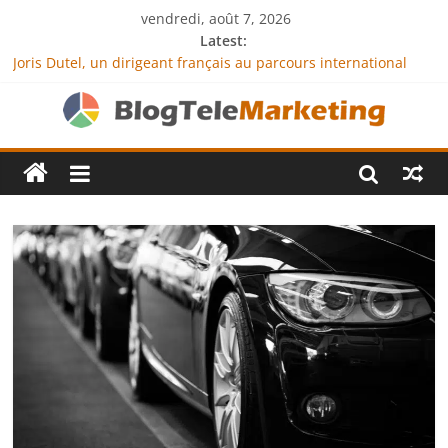
vendredi, août 7, 2026
Latest:
Joris Dutel, un dirigeant français au parcours international
tourné vers le développement en Afrique
Agria Assurance Animaux : comment l’entreprise se
démarque-t-elle de la concurrence ?
JCA Academy : l’excellence au service de l’indépendance
financière
Denis Bouclon : la diplomatie éducative comme moteur de
coopération internationale
Next Terra International : des solutions logistiques au service
du commerce international