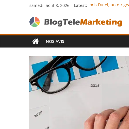
samedi, août 8, 2026
Latest:
Joris Dutel, un diri
Agria Assurance Anim
JCA Academy : l’exce
Denis Bouclon : la d
Next Terra Internati
NOS AVIS