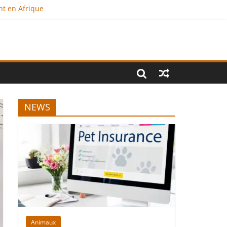
nt en Afrique
?
al
NEWS
Animaux