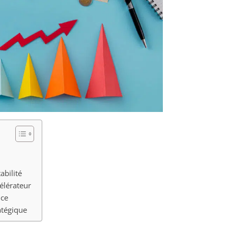
abilité
élérateur
nce
atégique