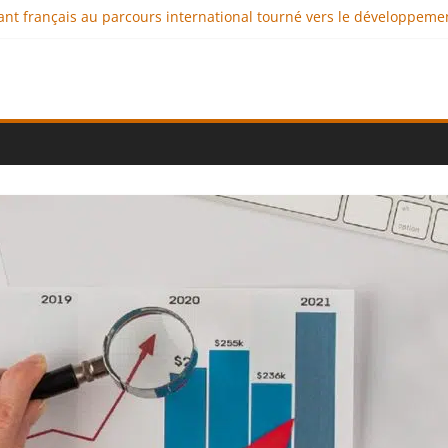
geant français au parcours international tourné vers le développeme
aux : comment l’entreprise se démarque-t-elle de la concurrence 
llence au service de l’indépendance financière
iplomatie éducative comme moteur de coopération internationale
onal : des solutions logistiques au service du commerce internation