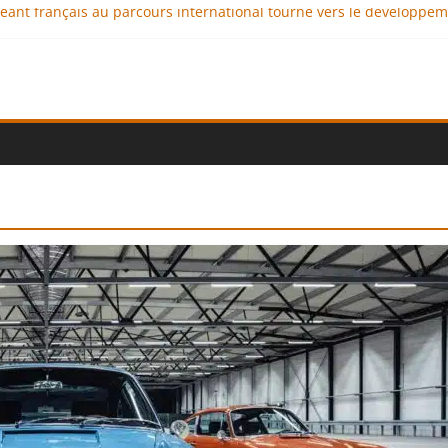
igeant français au parcours international tourné vers le développe
imaux : comment l’entreprise se démarque-t-elle de la concurrenc
ellence au service de l’indépendance financière
 diplomatie éducative comme moteur de coopération internationale
ional : des solutions logistiques au service du commerce internati