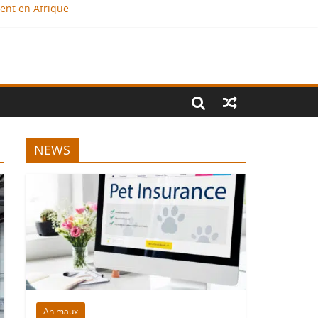
ment en Afrique
e ?
onal
NEWS
Animaux