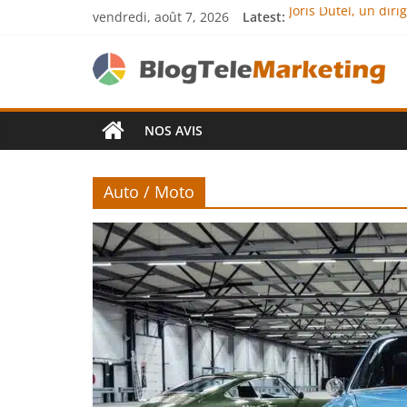
vendredi, août 7, 2026
Latest:
Joris Dutel, un dir
Agria Assurance An
JCA Academy : l’exc
Denis Bouclon : la
Next Terra Internat
NOS AVIS
Auto / Moto